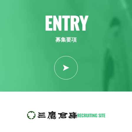
ENTRY
募集要項
RECRUITING SITE