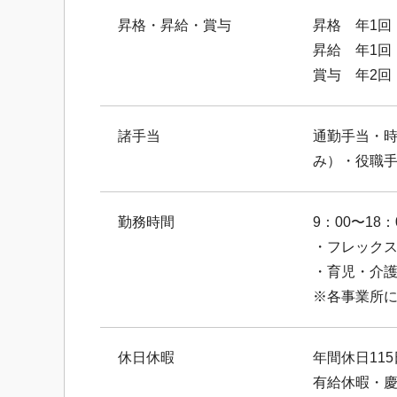
昇格・昇給・賞与
昇格 年1回
昇給 年1回
賞与 年2回
諸手当
通勤手当・
み）・役職
勤務時間
9：00〜18
・フレック
・育児・介
※各事業所
休日休暇
年間休日11
有給休暇・