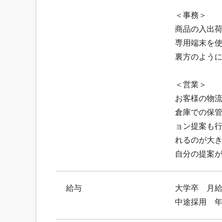
＜事務＞
商品の入出
専用端末を
裏方のよう
＜営業＞
お客様の物
倉庫での保
ョン提案も
れるのが大
自分の提案
給与
大学卒 月給
中途採用 