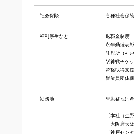
社会保険
各種社会保
福利厚生など
退職金制度
永年勤続表
託児所（神
阪神戦チケ
資格取得支援
従業員団体
勤務地
※勤務地は
【本社（生
大阪府大阪市
【神戸セン