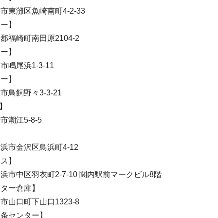
東灘区魚崎南町4-2-33
ター】
福崎町南田原2104-2
ター】
鳴尾浜1-3-11
ター】
鳥飼野々3-3-21
崎】
潮江5-8-5
市金沢区鳥浜町4-12
ィス】
市中区羽衣町2-7-10 関内駅前マークビル8階
ンター倉庫】
山口町下山口1323-8
東条センター】