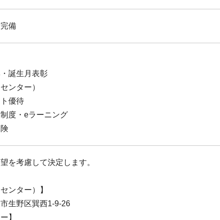
険完備
彰・誕生月表彰
戸センター）
ット優待
制度・eラーニング
保険
希望を考慮して決定します。
野センター）】
生野区巽西1-9-26
ター】