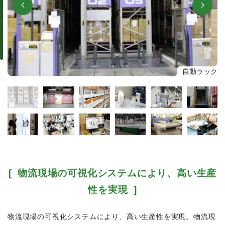
自動ラック
アイロン
[ 物流現場の可視化システムにより、高い生産
性を実現 ]