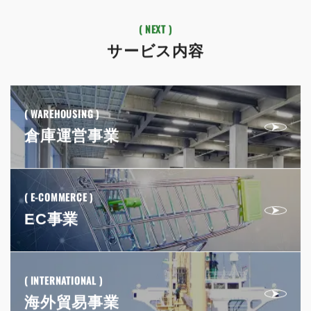
( NEXT )
サービス内容
( WAREHOUSING )
倉庫運営事業
( E-COMMERCE )
EC事業
( INTERNATIONAL )