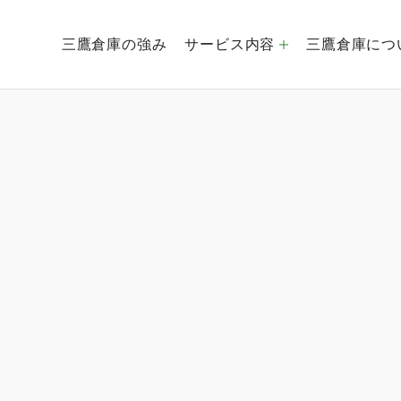
三鷹倉庫の強み
サービス内容
三鷹倉庫につ
倉庫運営事業
創業社是
経営理念
EC事業
会社概要
海外貿易事業
グルー