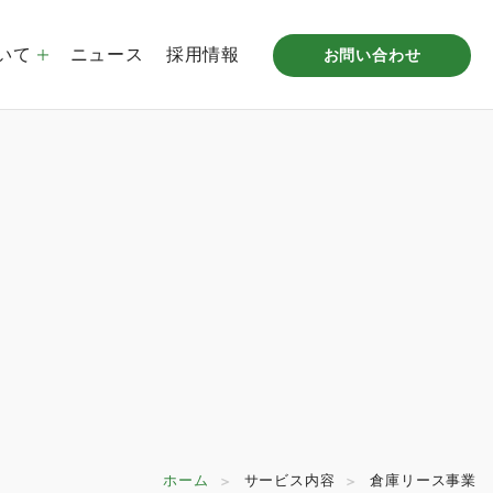
いて
ニュース
採用情報
お問い合わせ
プ企業概要
倉庫リース事業
沿革
STUDIO MITAKA LABO
拠点一覧
ホーム
サービス内容
倉庫リース事業