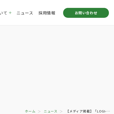
いて
ニュース
採用情報
お問い合わせ
プ企業概要
倉庫リース事業
沿革
STUDIO MITAKA LABO
拠点一覧
ホーム
ニュース
【メディア掲載】「LOGI-…