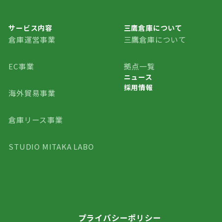
サービス内容
三鷹倉庫について
倉庫運営事業
三鷹倉庫について
三鷹倉庫について
EC事業
拠点一覧
ニュース
採用情報
ニュース
海外貿易事業
採用情報
倉庫リース事業
STUDIO MITAKA LABO
プライバシーポリシー