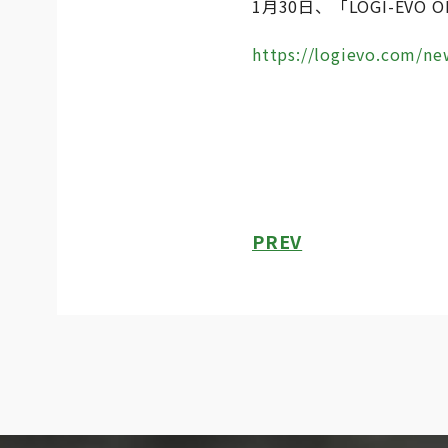
1月30日、「LOGI-EVO
https://logievo.com/n
PREV