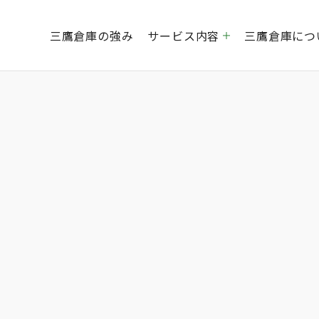
三鷹倉庫の強み
サービス内容
三鷹倉庫につ
倉庫運営事業
創業社是
経営理念
EC事業
会社概要
海外貿易事業
グルー