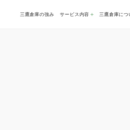
三鷹倉庫の強み
サービス内容
三鷹倉庫につ
倉庫運営事業
創業社是
経営理念
EC事業
会社概要
海外貿易事業
グルー