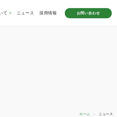
いて
ニュース
採用情報
お問い合わせ
プ企業概要
倉庫リース事業
沿革
STUDIO MITAKA LABO
拠点一覧
ホーム
ニュース