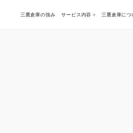
三鷹倉庫の強み
サービス内容
三鷹倉庫につ
倉庫運営事業
創業社是
経営理念
EC事業
会社概要
海外貿易事業
グルー