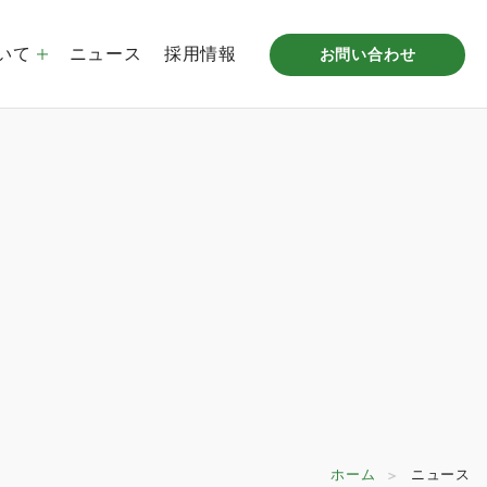
いて
ニュース
採用情報
お問い合わせ
プ企業概要
倉庫リース事業
沿革
STUDIO MITAKA LABO
拠点一覧
ホーム
ニュース