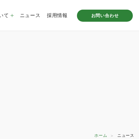
いて
ニュース
採用情報
お問い合わせ
プ企業概要
倉庫リース事業
沿革
STUDIO MITAKA LABO
拠点一覧
ホーム
ニュース