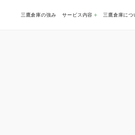
三鷹倉庫の強み
サービス内容
三鷹倉庫につ
倉庫運営事業
創業社是
経営理念
EC事業
会社概要
海外貿易事業
グルー