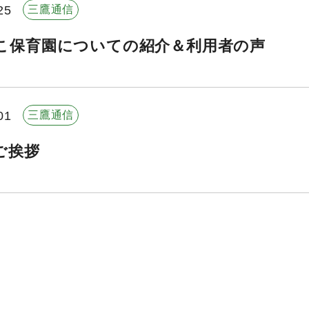
25
三鷹通信
こ保育園についての紹介＆利用者の声
01
三鷹通信
ご挨拶