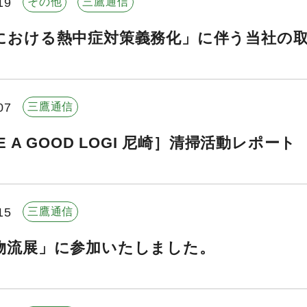
19
その他
三鷹通信
における熱中症対策義務化」に伴う当社の
07
三鷹通信
E A GOOD LOGI 尼崎］清掃活動レポート
15
三鷹通信
物流展」に参加いたしました。