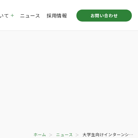
いて
ニュース
採用情報
お問い合わせ
プ企業概要
倉庫リース事業
沿革
STUDIO MITAKA LABO
拠点一覧
ホーム
ニュース
大学生向けインターンシ…