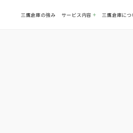
三鷹倉庫の強み
サービス内容
三鷹倉庫につ
倉庫運営事業
創業社是
経営理念
EC事業
会社概要
海外貿易事業
グルー