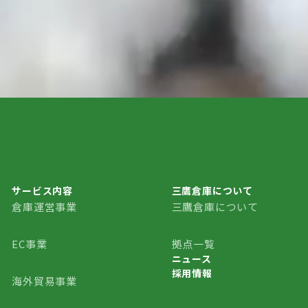
サービス内容
三鷹倉庫について
倉庫運営事業
三鷹倉庫について
三鷹倉庫について
EC事業
拠点一覧
ニュース
採用情報
ニュース
海外貿易事業
採用情報