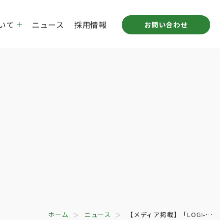
いて
ニュース
採用情報
お問い合わせ
プ企業概要
倉庫リース事業
沿革
STUDIO MITAKA LABO
拠点一覧
ホーム
ニュース
【メディア掲載】「LOGI-…