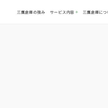
三鷹倉庫の強み
サービス内容
三鷹倉庫につ
倉庫運営事業
創業社是
経営理念
EC事業
会社概要
海外貿易事業
グルー